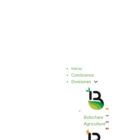
Un modelo energético ‘anti
Inicio
Conócenos
apagones’ para blindar la
Divisiones
agricultura española
Bolschare
Agriculture