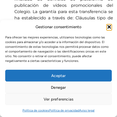
publicación de vídeos promocionales del
Colegio. La garantía para esta transferencia se
ha establecido a través de: Cláusulas tipo de
protección de datos. Puede consultar
Gestionar consentimiento
información adicional en:
https://policies.google.com/privacy?hl=es
;
Para ofrecer las mejores experiencias, utilizamos tecnologías como las
cookies para almacenar y/o acceder a la información del dispositivo. El
https://support.google.com/policies/answer/9581
consentimiento de estas tecnologías nos permitirá procesar datos como
hl=es&visit_id=638211518626325875-
el comportamiento de navegación o las identificaciones únicas en este
2142653611&rd=2
.
sitio. No consentir o retirar el consentimiento, puede afectar
negativamente a ciertas características y funciones.
LinkedIn Ireland Unlimited Company
, con la
finalidad de Servicio de red social para la
publicación de contenidos de la organización.
Aceptar
La garantía para esta transferencia se ha
establecido a través de: Consentimiento
Denegar
explícito del interesado. Puede consultar
Ver preferencias
información adicional en:
https://es.linkedin.com/legal/privacy-policy
?;
Política de cookies
Política de privacidad
Aviso legal
https://www.linkedin.com/help/linkedin/answer/