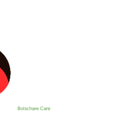
a un novedoso proyecto para
 de ‘mini plantas’ de biogás en
spara la eficiencia al obtener
nte para el autoconsumo.
Bolschare Care