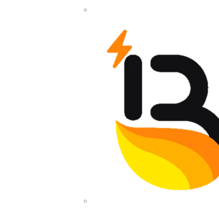
Compá
 termina en puro desecho. Toneladas de resid
anaderas o de otro tipo, como el de la restaurac
 se convierte en un gasto añadido y en una dif
esas. No es sencillo ni barato verse obligado a