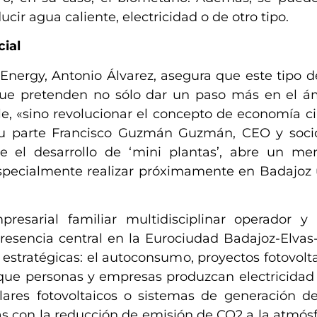
cir agua caliente, electricidad o de otro tipo.
ial
Energy, Antonio Álvarez, asegura que este tipo 
que pretenden no sólo dar un paso más en el ámb
le, «sino revolucionar el concepto de economía c
 su parte Francisco Guzmán Guzmán, CEO y soc
e el desarrollo de ‘mini plantas’, abre un me
 especialmente realizar próximamente en Badajoz 
esarial familiar multidisciplinar operador y g
resencia central en la Eurociudad Badajoz-Elvas
s estratégicas: el autoconsumo, proyectos fotovol
que personas y empresas produzcan electricidad
olares fotovoltaicos o sistemas de generación d
as con la reducción de emisión de CO2 a la atmós