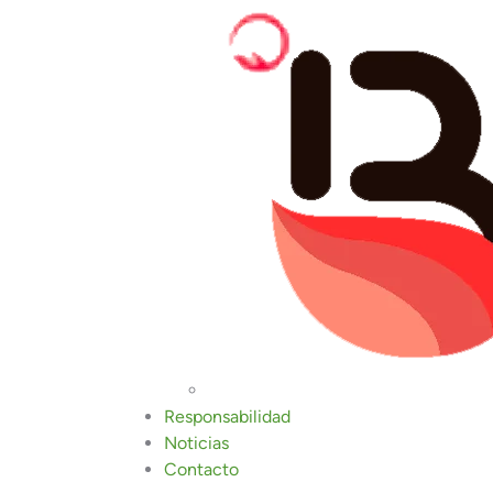
en grandes plantas. En Badajoz está en march
a hacerlo más eficiente y sencillo: la instalación
e modo, además de recortar tiempo y costes y se di
ma de biogás, biometano, electricidad, agua calie
ogía que aplican estas ‘mini’
ento de residuos que, con
adas por apenas dos o tres
egún los casos, facilitan esta
circular, la reutilización de
to para valorizar los desechos
l mayor operador agrícola del
hare, y AGF, una ingeniería
 del biogás y el tratamiento de
Responsabilidad
 obtención de gas renovable-
Noticias
Contacto