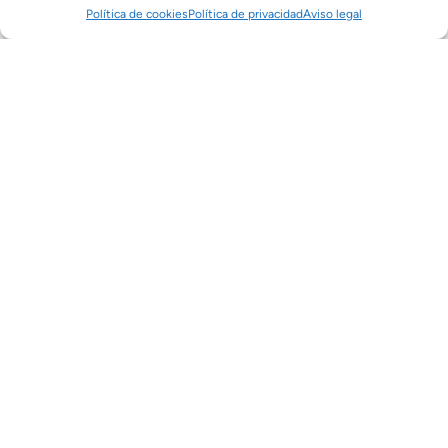
Política de cookies
Política de privacidad
Aviso legal
INSECTOS
Colias
Odonata
Geotrupes
Apis
Danaus
SSP.
SSP
Mellifera
Plexippu