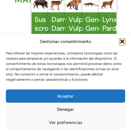
Sus
Dama
Vulpes
Genetta
Lynx
scrofa
Dama
Vulpes
Genetta
Pardinus
Gestionar consentimiento
Para ofrecer las mejores experiencias, utilizamos tecnologías como las
cookies para almacenar y/o acceder a la información del dispositivo. El
consentimiento de estas tecnologías nos permitirá procesar datos como
el comportamiento de navegación o las identificaciones únicas en este
sitio. No consentir o retirar el consentimiento, puede afectar
negativamente a ciertas características y funciones.
AVES
Aceptar
Denegar
Upupa
Turdus
Falco
Carduelis
Passer
Ver preferencias
Epops
Merula
Tinnunculus
Carduelis
Domesti