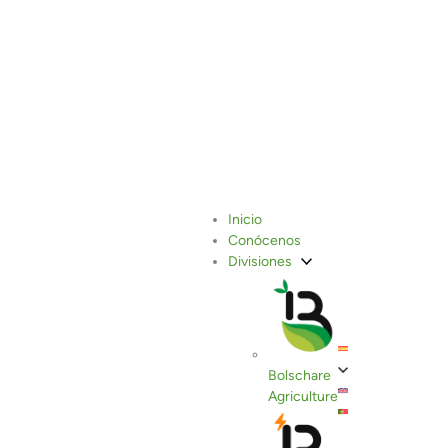
Cerrar
Fauna
Inicio
Conócenos
Divisiones
Añade aquí tu texto de cabecera
Lorem ipsum dolor sit amet, consectetur adipiscing elit. Ut elit
Bolschare
tellus, luctus nec ullamcorper mattis, pulvinar dapibus leo.
Agriculture