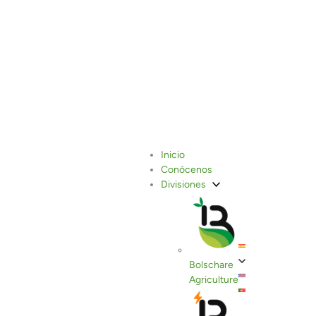
Entrevista con Tomás
Inicio
Conócenos
Jónatas, nuestro director de
Divisiones
operaciones en Bolschare
Agriculture
Bolschare
Agriculture