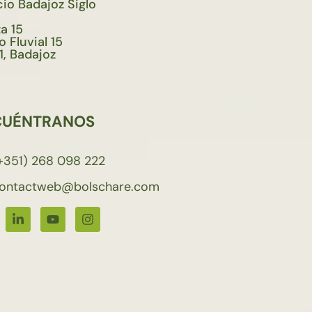
cio Badajoz Siglo
a 15
 Fluvial 15
1, Badajoz
CUÉNTRANOS
+351) 268 098 222
ontactweb@bolschare.com