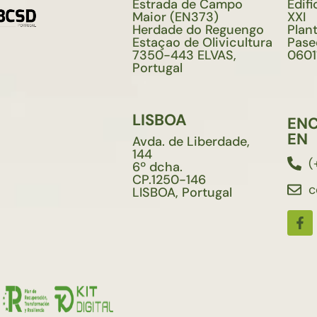
Estrada de Campo
Edifi
Maior (EN373)
XXI
Herdade do Reguengo
Plant
Estaçao de Olivicultura
Paseo
7350-443 ELVAS,
0601
Portugal
LISBOA
EN
EN
Avda. de Liberdade,
144
(
6º dcha.
CP.1250-146
c
LISBOA, Portugal