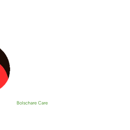
rtelo
entos europeos dedicados a la
Bolschare Care
basa en la combinación de una
n.