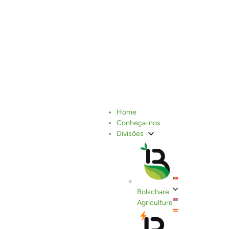
Bolschare promove a
Home
Conheça-nos
agrabilidade com a
Divisões
Universidade da Extremadura
Bolschare
Agriculture